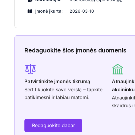
Įmonė įkurta:
2026-03-10
Redaguokite šios įmonės duomenis
Patvirtinkite įmonės tikrumą
Atnaujink
Sertifikuokite savo verslą – tapkite
akcininku
patikimesni ir labiau matomi.
Atnaujinki
skaidrūs i
Redaguokite dabar