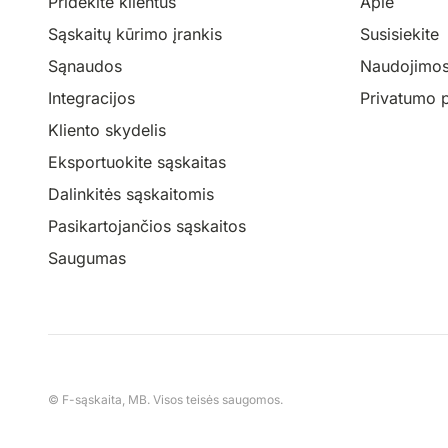
Pridėkite klientus
Apie
Sąskaitų kūrimo įrankis
Susisiekite
Sąnaudos
Naudojimosi
Integracijos
Privatumo p
Kliento skydelis
Eksportuokite sąskaitas
Dalinkitės sąskaitomis
Pasikartojančios sąskaitos
Saugumas
© F-sąskaita, MB. Visos teisės saugomos.