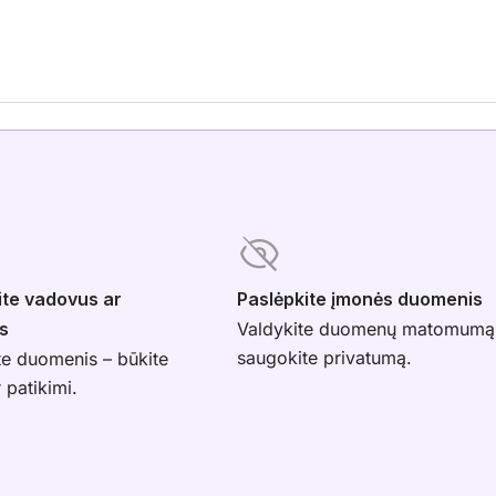
ite vadovus ar
Paslėpkite įmonės duomenis
s
Valdykite duomenų matomumą
saugokite privatumą.
te duomenis – būkite
r patikimi.