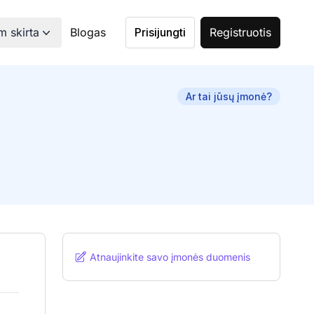
 skirta
Blogas
Prisijungti
Registruotis
Ar tai jūsų įmonė?
Atnaujinkite savo įmonės duomenis