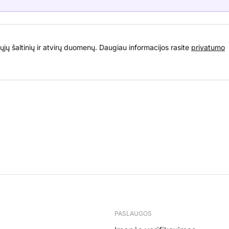
ųjų šaltinių ir atvirų duomenų. Daugiau informacijos rasite
privatumo
PASLAUGOS