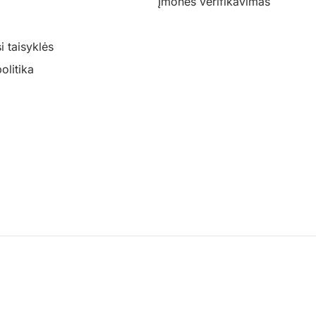
Įmonės verifikavimas
 taisyklės
olitika