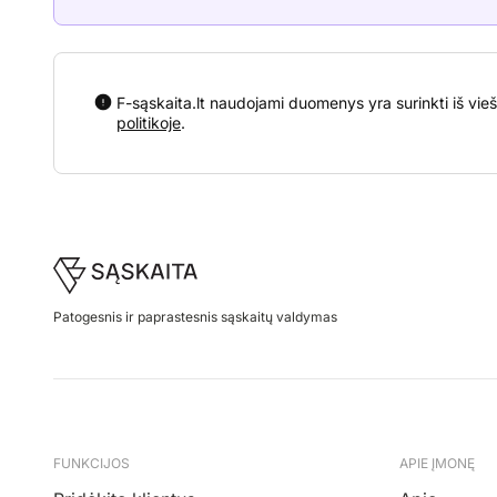
F-sąskaita.lt naudojami duomenys yra surinkti iš vieš
politikoje
.
Footer
Patogesnis ir paprastesnis sąskaitų valdymas
FUNKCIJOS
APIE ĮMONĘ