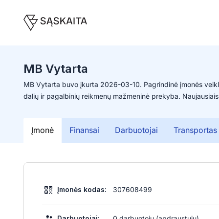
MB Vytarta
MB Vytarta buvo įkurta 2026-03-10. Pagrindinė įmonės veikla 
dalių ir pagalbinių reikmenų mažmeninė prekyba. Naujausiais
Įmonė
Finansai
Darbuotojai
Transportas
Įmonės kodas:
307608499
Darbuotojai:
0 darbuotojų (apdraustųjų)