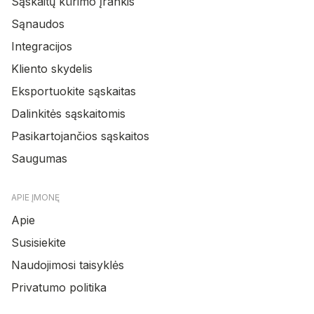
Sąskaitų kūrimo įrankis
Sąnaudos
Integracijos
Kliento skydelis
Eksportuokite sąskaitas
Dalinkitės sąskaitomis
Pasikartojančios sąskaitos
Saugumas
APIE ĮMONĘ
Apie
Susisiekite
Naudojimosi taisyklės
Privatumo politika