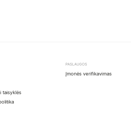
PASLAUGOS
Įmonės verifikavimas
 taisyklės
olitika