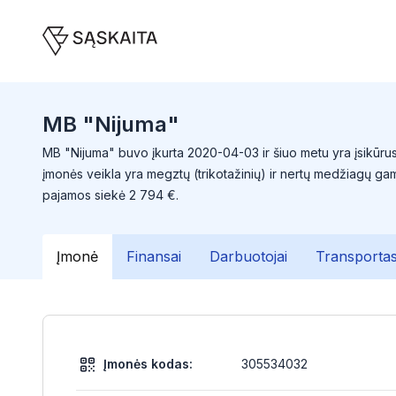
MB "Nijuma"
MB "Nijuma" buvo įkurta 2020-04-03 ir šiuo metu yra įsikūrusi
įmonės veikla yra megztų (trikotažinių) ir nertų medžiagų 
pajamos siekė 2 794 €.
Įmonė
Finansai
Darbuotojai
Transporta
Įmonės kodas:
305534032