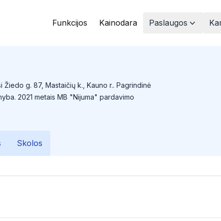
Funkcijos
Kainodara
Paslaugos
Kam
 Žiedo g. 87, Mastaičių k., Kauno r.. Pagrindinė
gamyba. 2021 metais MB "Nijuma" pardavimo
s
Skolos