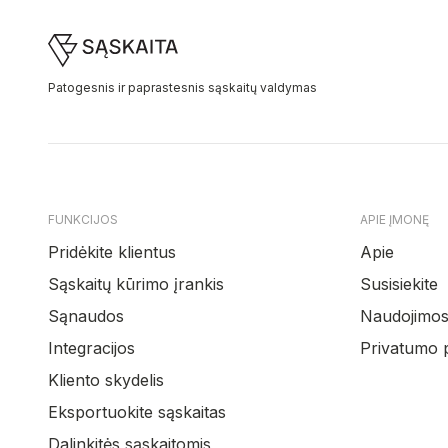
Footer
Patogesnis ir paprastesnis sąskaitų valdymas
FUNKCIJOS
APIE ĮMONĘ
Pridėkite klientus
Apie
Sąskaitų kūrimo įrankis
Susisiekite
Sąnaudos
Naudojimosi
Integracijos
Privatumo p
Kliento skydelis
Eksportuokite sąskaitas
Dalinkitės sąskaitomis