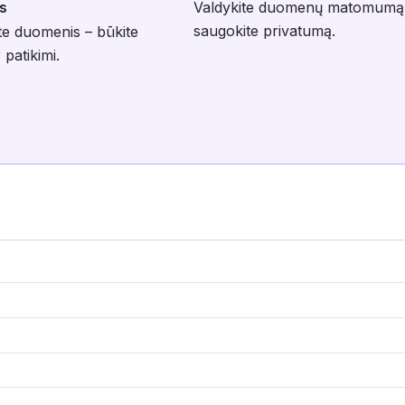
s
Valdykite duomenų matomumą
saugokite privatumą.
te duomenis – būkite
 patikimi.