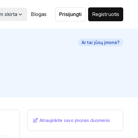
 skirta
Blogas
Prisijungti
Registruotis
Ar tai jūsų įmonė?
Atnaujinkite savo įmonės duomenis