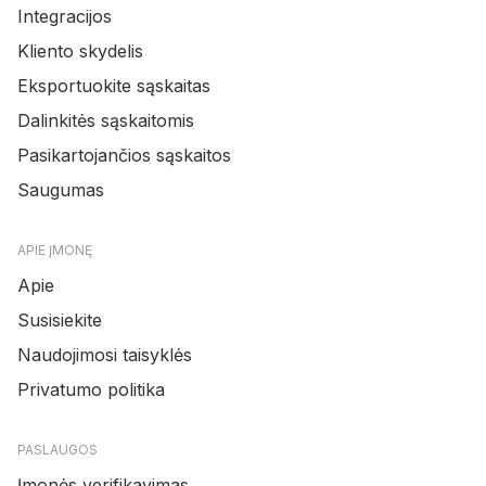
Integracijos
Kliento skydelis
Eksportuokite sąskaitas
Dalinkitės sąskaitomis
Pasikartojančios sąskaitos
Saugumas
APIE ĮMONĘ
Apie
Susisiekite
Naudojimosi taisyklės
Privatumo politika
PASLAUGOS
Įmonės verifikavimas