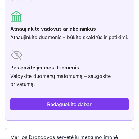
Atnaujinkite vadovus ar akcininkus
Atnaujinkite duomenis – būkite skaidrūs ir patikimi.
Paslėpkite įmonės duomenis
Valdykite duomenų matomumą – saugokite
privatumą.
Redaguokite dabar
Marijos Drozdovos servetėlių mezgimo įmonė