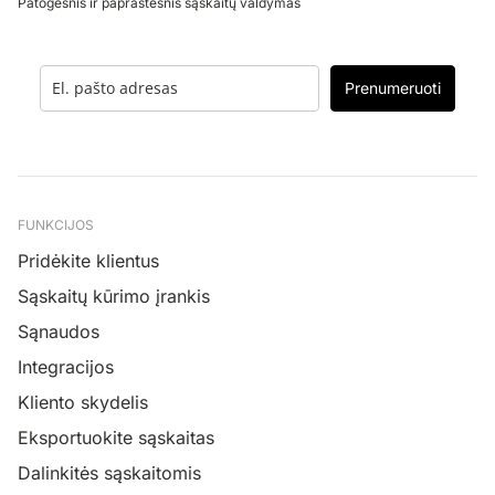
Patogesnis ir paprastesnis sąskaitų valdymas
Prenumeruoti
FUNKCIJOS
Pridėkite klientus
Sąskaitų kūrimo įrankis
Sąnaudos
Integracijos
Kliento skydelis
Eksportuokite sąskaitas
Dalinkitės sąskaitomis