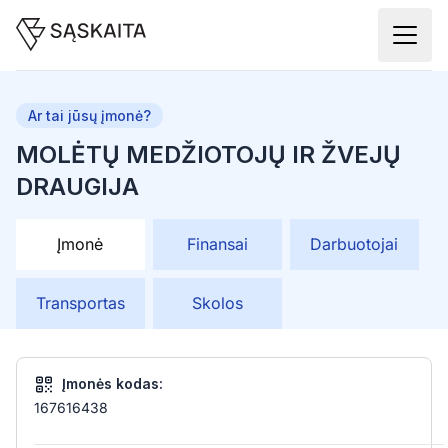
Ar tai jūsų įmonė?
MOLĖTŲ MEDŽIOTOJŲ IR ŽVEJŲ
DRAUGIJA
Įmonė
Finansai
Darbuotojai
Transportas
Skolos
Įmonės kodas:
167616438