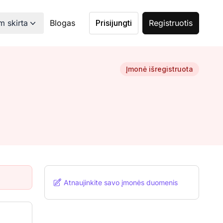
 skirta
Blogas
Prisijungti
Registruotis
Įmonė išregistruota
Atnaujinkite savo įmonės duomenis