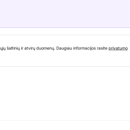
ųjų šaltinių ir atvirų duomenų. Daugiau informacijos rasite
privatumo