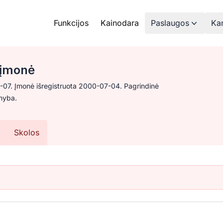
Funkcijos
Kainodara
Paslaugos
Kam
 įmonė
2-07. Įmonė išregistruota 2000-07-04. Pagrindinė
amyba.
Skolos