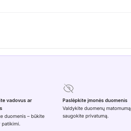
ite vadovus ar
Paslėpkite įmonės duomenis
s
Valdykite duomenų matomumą
saugokite privatumą.
te duomenis – būkite
r patikimi.