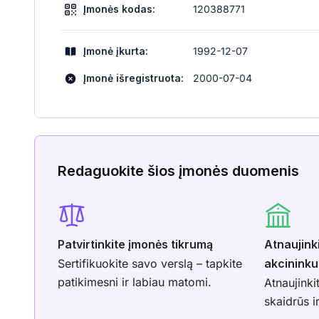
Įmonės kodas:
120388771
Įmonė įkurta:
1992-12-07
Įmonė išregistruota:
2000-07-04
Redaguokite šios įmonės duomenis
Patvirtinkite įmonės tikrumą
Atnaujink
Sertifikuokite savo verslą – tapkite
akcininku
patikimesni ir labiau matomi.
Atnaujinki
skaidrūs i