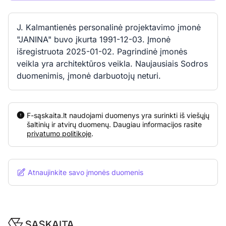
J. Kalmantienės personalinė projektavimo įmonė
"JANINA" buvo įkurta 1991-12-03. Įmonė
išregistruota 2025-01-02. Pagrindinė įmonės
veikla yra architektūros veikla. Naujausiais Sodros
duomenimis, įmonė darbuotojų neturi.
F-sąskaita.lt naudojami duomenys yra surinkti iš viešųjų
šaltinių ir atvirų duomenų. Daugiau informacijos rasite
privatumo politikoje
.
Atnaujinkite savo įmonės duomenis
Footer