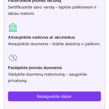
Patvirtinkite įmonės tikrumą
Sertifikuokite savo verslą – tapkite patikimesni ir
labiau matomi.
Atnaujinkite vadovus ar akcininkus
Atnaujinkite duomenis – būkite skaidrūs ir patikimi.
Paslėpkite įmonės duomenis
Valdykite duomenų matomumą – saugokite
privatumą.
Redaguokite dabar