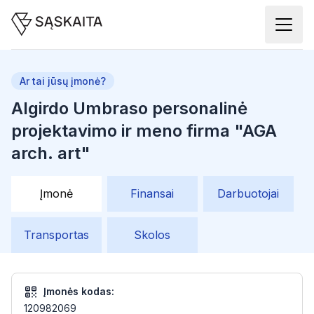
Ar tai jūsų įmonė?
Algirdo Umbraso personalinė
projektavimo ir meno firma "AGA
arch. art"
Įmonė
Finansai
Darbuotojai
Transportas
Skolos
Įmonės kodas:
120982069