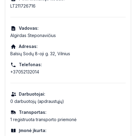
LT211726716
Vadovas:
Algirdas Steponavičius
Adresas:
Balsių Sodų 8-oji g. 32, Vilnius
Telefonas:
+37052132014
Darbuotojai:
0 darbuotojų (apdraustųjų)
Transportas:
1 registruota transporto priemonė
Įmonė įkurta: