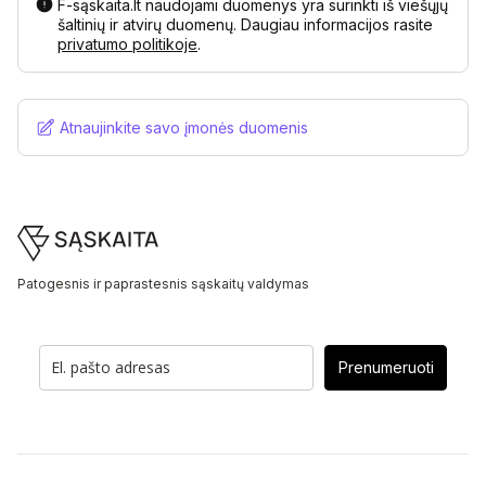
F-sąskaita.lt naudojami duomenys yra surinkti iš viešųjų
šaltinių ir atvirų duomenų. Daugiau informacijos rasite
privatumo politikoje
.
Atnaujinkite savo įmonės duomenis
Footer
Patogesnis ir paprastesnis sąskaitų valdymas
Prenumeruoti