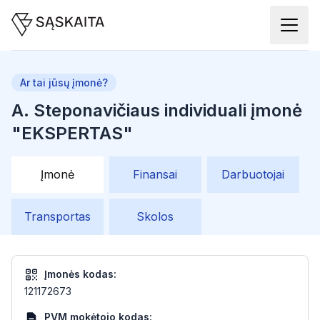
Ar tai jūsų įmonė?
A. Steponavičiaus individuali įmonė
"EKSPERTAS"
Įmonė
Finansai
Darbuotojai
Transportas
Skolos
Įmonės kodas:
121172673
PVM mokėtojo kodas: