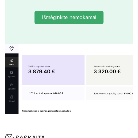
Išmėginkite nemokamai
Footer