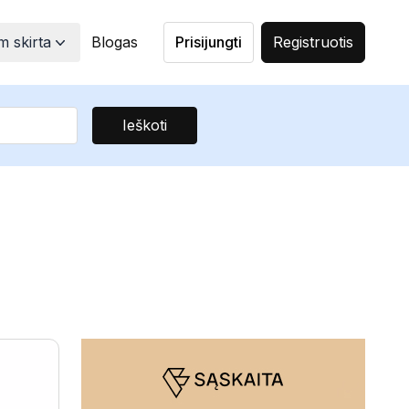
 skirta
Blogas
Prisijungti
Registruotis
Ieškoti