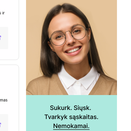
 ir
ymas