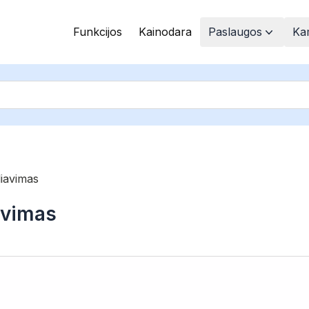
Funkcijos
Kainodara
Paslaugos
Kam
liavimas
avimas