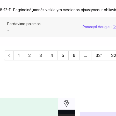
8-12-11. Pagrindinė įmonės veikla yra medienos pjaustymas ir obliavi
Pardavimo pajamos
Pamatyti daugiau
-
1
2
3
4
5
6
...
321
3