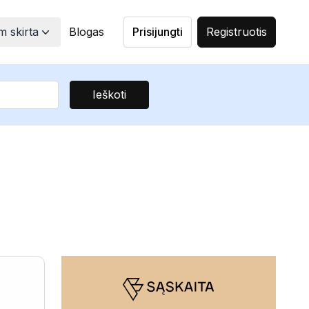
 skirta
Blogas
Prisijungti
Registruotis
Ieškoti