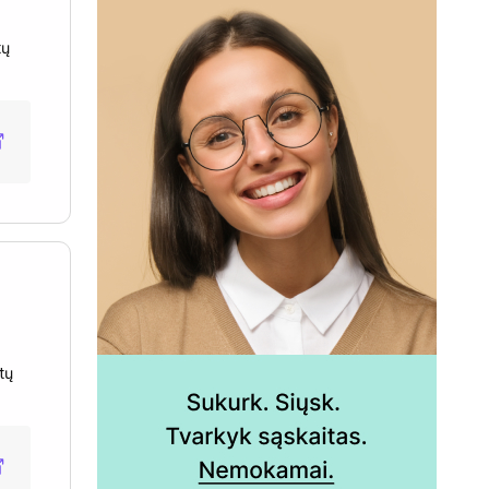
tų
tų