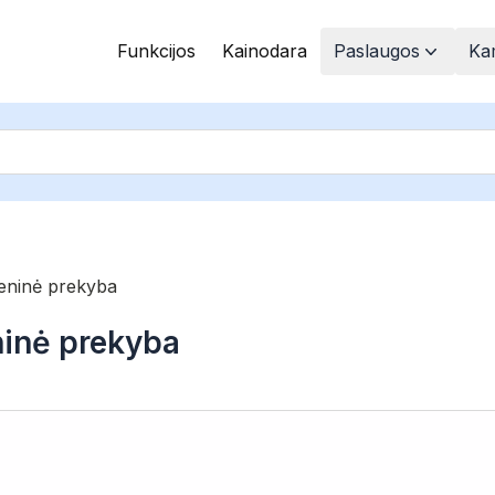
Funkcijos
Kainodara
Paslaugos
Kam
meninė prekyba
ninė prekyba