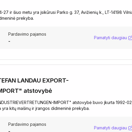
r šiuo metu yra įsikūrusi Parko g. 37, Avižienių k., LT-14198 Vilni
didmeninė prekyba.
Pardavimo pajamos
Pamatyti daugiau
-
. STEFAN LANDAU EXPORT-
PORT" atstovybė
-INDUSTRIEVERTRETUNGEN-IMPORT" atstovybė buvo įkurta 1992-02
a yra kitų mašinų ir įrangos didmeninė prekyba.
Pardavimo pajamos
Pamatyti daugiau
-