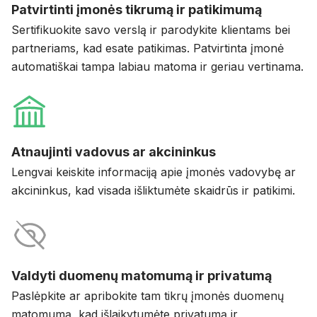
Patvirtinti įmonės tikrumą ir patikimumą
Sertifikuokite savo verslą ir parodykite klientams bei
partneriams, kad esate patikimas. Patvirtinta įmonė
automatiškai tampa labiau matoma ir geriau vertinama.
Atnaujinti vadovus ar akcininkus
Lengvai keiskite informaciją apie įmonės vadovybę ar
akcininkus, kad visada išliktumėte skaidrūs ir patikimi.
Valdyti duomenų matomumą ir privatumą
Paslėpkite ar apribokite tam tikrų įmonės duomenų
matomumą, kad išlaikytumėte privatumą ir