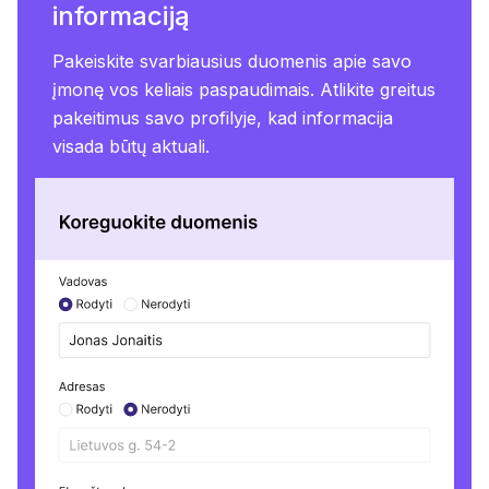
informaciją
Pakeiskite svarbiausius duomenis apie savo
įmonę vos keliais paspaudimais. Atlikite greitus
pakeitimus savo profilyje, kad informacija
visada būtų aktuali.