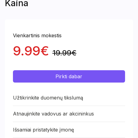
Kaina
Vienkartinis mokestis
9.99€
19.99€
Pirkti dabar
Užtikrinkite duomenų tikslumą
Atnaujinkite vadovus ar akcininkus
Išsamiai pristatykite įmonę