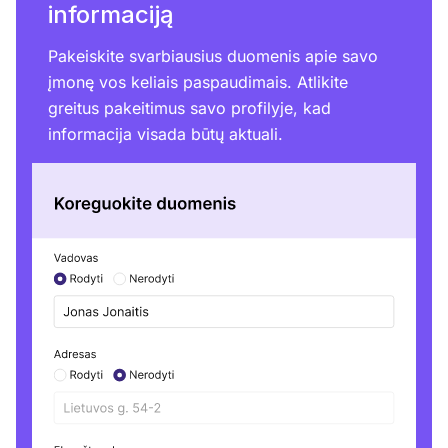
informaciją
Pakeiskite svarbiausius duomenis apie savo
įmonę vos keliais paspaudimais. Atlikite
greitus pakeitimus savo profilyje, kad
informacija visada būtų aktuali.