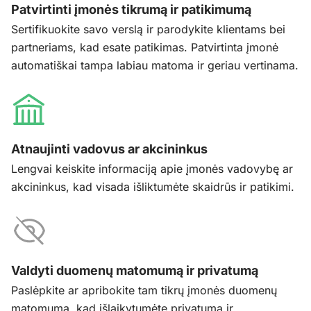
Patvirtinti įmonės tikrumą ir patikimumą
Sertifikuokite savo verslą ir parodykite klientams bei
partneriams, kad esate patikimas. Patvirtinta įmonė
automatiškai tampa labiau matoma ir geriau vertinama.
Atnaujinti vadovus ar akcininkus
Lengvai keiskite informaciją apie įmonės vadovybę ar
akcininkus, kad visada išliktumėte skaidrūs ir patikimi.
Valdyti duomenų matomumą ir privatumą
Paslėpkite ar apribokite tam tikrų įmonės duomenų
matomumą, kad išlaikytumėte privatumą ir