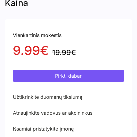
Kaina
Vienkartinis mokestis
9.99€
19.99€
Pirkti dabar
Užtikrinkite duomenų tikslumą
Atnaujinkite vadovus ar akcininkus
Išsamiai pristatykite įmonę