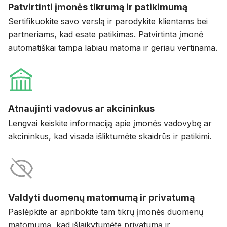
Patvirtinti įmonės tikrumą ir patikimumą
Sertifikuokite savo verslą ir parodykite klientams bei
partneriams, kad esate patikimas. Patvirtinta įmonė
automatiškai tampa labiau matoma ir geriau vertinama.
Atnaujinti vadovus ar akcininkus
Lengvai keiskite informaciją apie įmonės vadovybę ar
akcininkus, kad visada išliktumėte skaidrūs ir patikimi.
Valdyti duomenų matomumą ir privatumą
Paslėpkite ar apribokite tam tikrų įmonės duomenų
matomumą, kad išlaikytumėte privatumą ir