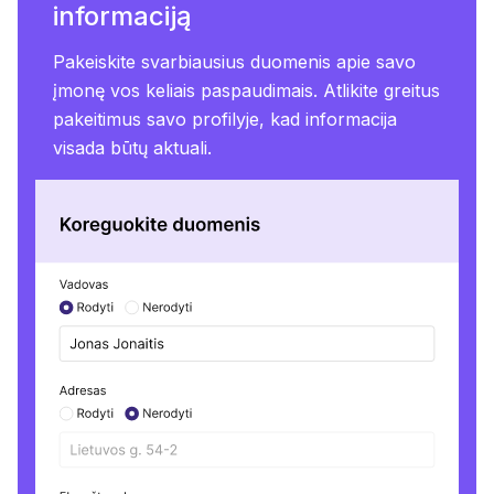
informaciją
Pakeiskite svarbiausius duomenis apie savo
įmonę vos keliais paspaudimais. Atlikite greitus
pakeitimus savo profilyje, kad informacija
visada būtų aktuali.