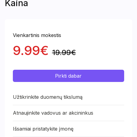
Kaina
Vienkartinis mokestis
9.99€
19.99€
Pirkti dabar
Užtikrinkite duomenų tikslumą
Atnaujinkite vadovus ar akcininkus
Išsamiai pristatykite įmonę