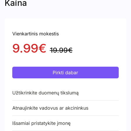
Kaina
Vienkartinis mokestis
9.99€
19.99€
Pirkti dabar
Užtikrinkite duomenų tikslumą
Atnaujinkite vadovus ar akcininkus
Išsamiai pristatykite įmonę