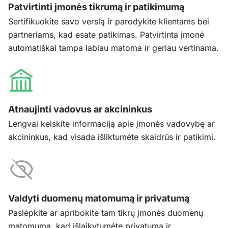
Patvirtinti įmonės tikrumą ir patikimumą
Sertifikuokite savo verslą ir parodykite klientams bei
partneriams, kad esate patikimas. Patvirtinta įmonė
automatiškai tampa labiau matoma ir geriau vertinama.
Atnaujinti vadovus ar akcininkus
Lengvai keiskite informaciją apie įmonės vadovybę ar
akcininkus, kad visada išliktumėte skaidrūs ir patikimi.
Valdyti duomenų matomumą ir privatumą
Paslėpkite ar apribokite tam tikrų įmonės duomenų
matomumą, kad išlaikytumėte privatumą ir