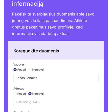
informaciją
Pakeiskite svarbiausius duomenis apie savo
įmonę vos keliais paspaudimais. Atlikite
greitus pakeitimus savo profilyje, kad
informacija visada būtų aktuali.