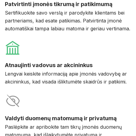
Patvirtinti įmonės tikrumą ir patikimumą
Sertifikuokite savo verslą ir parodykite klientams bei
partneriams, kad esate patikimas. Patvirtinta įmonė
automatiškai tampa labiau matoma ir geriau vertinama.
Atnaujinti vadovus ar akcininkus
Lengvai keiskite informaciją apie įmonės vadovybę ar
akcininkus, kad visada išliktumėte skaidrūs ir patikimi.
Valdyti duomenų matomumą ir privatumą
Paslėpkite ar apribokite tam tikrų įmonės duomenų
matomumą, kad išlaikytumėte privatumą ir