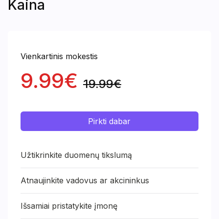
Kaina
Vienkartinis mokestis
9.99€
19.99€
Pirkti dabar
Užtikrinkite duomenų tikslumą
Atnaujinkite vadovus ar akcininkus
Išsamiai pristatykite įmonę