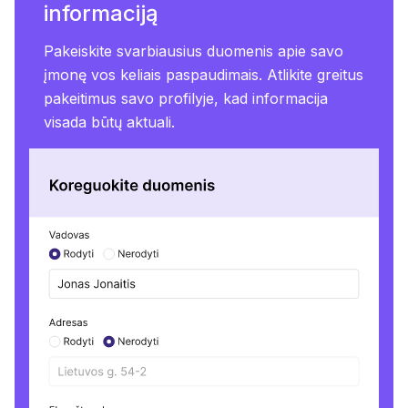
informaciją
Pakeiskite svarbiausius duomenis apie savo
įmonę vos keliais paspaudimais. Atlikite greitus
pakeitimus savo profilyje, kad informacija
visada būtų aktuali.