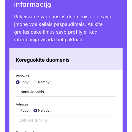
informaciją
Pakeiskite svarbiausius duomenis apie savo
įmonę vos keliais paspaudimais. Atlikite
greitus pakeitimus savo profilyje, kad
informacija visada būtų aktuali.