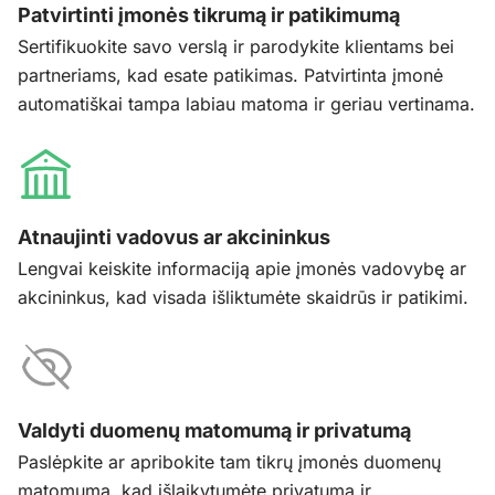
Patvirtinti įmonės tikrumą ir patikimumą
Sertifikuokite savo verslą ir parodykite klientams bei
partneriams, kad esate patikimas. Patvirtinta įmonė
automatiškai tampa labiau matoma ir geriau vertinama.
Atnaujinti vadovus ar akcininkus
Lengvai keiskite informaciją apie įmonės vadovybę ar
akcininkus, kad visada išliktumėte skaidrūs ir patikimi.
Valdyti duomenų matomumą ir privatumą
Paslėpkite ar apribokite tam tikrų įmonės duomenų
matomumą, kad išlaikytumėte privatumą ir