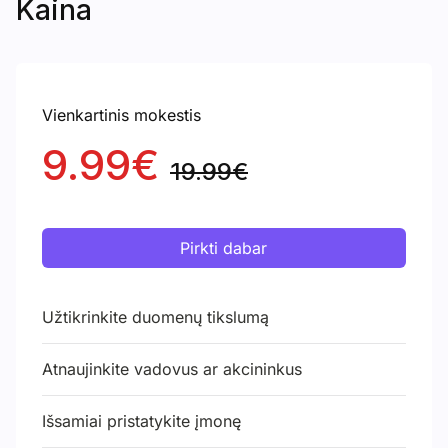
Kaina
Vienkartinis mokestis
9.99€
19.99€
Pirkti dabar
Užtikrinkite duomenų tikslumą
Atnaujinkite vadovus ar akcininkus
Išsamiai pristatykite įmonę