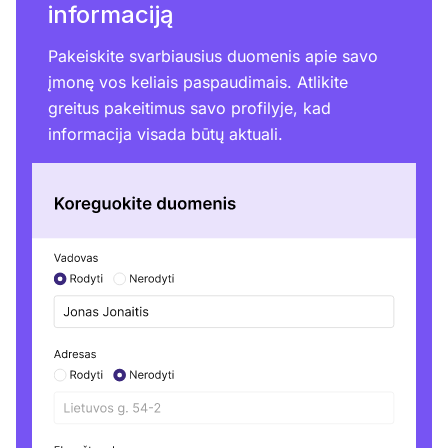
informaciją
Pakeiskite svarbiausius duomenis apie savo
įmonę vos keliais paspaudimais. Atlikite
greitus pakeitimus savo profilyje, kad
informacija visada būtų aktuali.