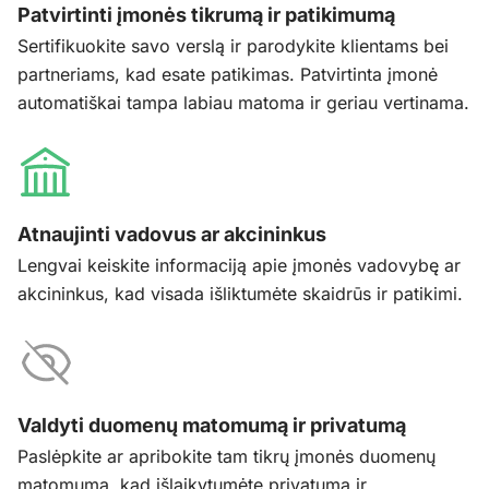
Patvirtinti įmonės tikrumą ir patikimumą
Sertifikuokite savo verslą ir parodykite klientams bei
partneriams, kad esate patikimas. Patvirtinta įmonė
automatiškai tampa labiau matoma ir geriau vertinama.
Atnaujinti vadovus ar akcininkus
Lengvai keiskite informaciją apie įmonės vadovybę ar
akcininkus, kad visada išliktumėte skaidrūs ir patikimi.
Valdyti duomenų matomumą ir privatumą
Paslėpkite ar apribokite tam tikrų įmonės duomenų
matomumą, kad išlaikytumėte privatumą ir