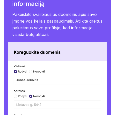
informaciją
Pakeiskite svarbiausius duomenis apie savo
įmonę vos keliais paspaudimais. Atlikite greitus
pakeitimus savo profilyje, kad informacija
visada būtų aktuali.