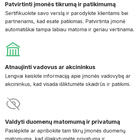
Patvirtinti įmonės tikrumą ir patikimumą
Sertifikuokite savo verslą ir parodykite klientams bei
partneriams, kad esate patikimas. Patvirtinta įmonė
automatiškai tampa labiau matoma ir geriau vertinama.
Atnaujinti vadovus ar akcininkus
Lengvai keiskite informaciją apie įmonės vadovybę ar
akcininkus, kad visada išliktumėte skaidrūs ir patikimi.
Valdyti duomenų matomumą ir privatumą
Paslėpkite ar apribokite tam tikrų įmonės duomenų
matomumą, kad išlaikytumėte privatumą ir