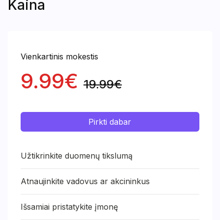
Kaina
Vienkartinis mokestis
9.99€
19.99€
Pirkti dabar
Užtikrinkite duomenų tikslumą
Atnaujinkite vadovus ar akcininkus
Išsamiai pristatykite įmonę