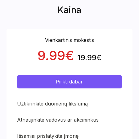
Kaina
Vienkartinis mokestis
9.99€
19.99€
Pirkti dabar
Užtikrinkite duomenų tikslumą
Atnaujinkite vadovus ar akcininkus
Išsamiai pristatykite įmonę