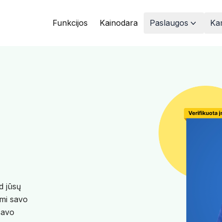
Funkcijos
Kainodara
Paslaugos
Kam
d jūsų
ami savo
 savo