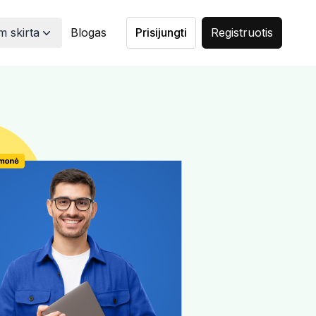
 skirta
Blogas
Prisijungti
Registruotis