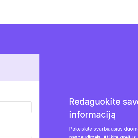
Redaguokite sav
informaciją
Pakeiskite svarbiausius duome
paspaudimais. Atlikite greitus