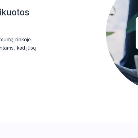
fikuotos
kimumą rinkoje.
entams, kad jūsų