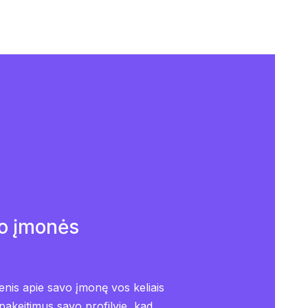
o įmonės
nis apie savo įmonę vos keliais
 pakeitimus savo profilyje, kad