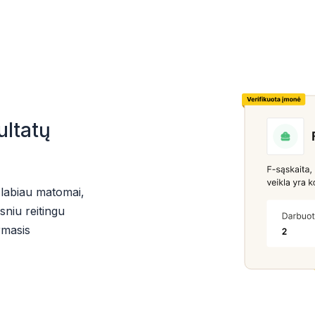
ultatų
 labiau matomai,
sniu reitingu
rmasis