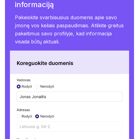
informaciją
Pakeiskite svarbiausius duomenis apie savo
įmonę vos keliais paspaudimais. Atlikite greitus
pakeitimus savo profilyje, kad informacija
visada būtų aktuali.