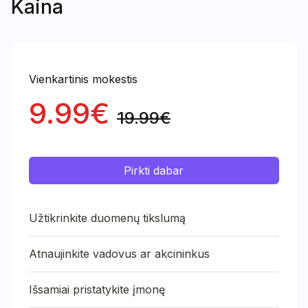
Kaina
Vienkartinis mokestis
9.99€
19.99€
Pirkti dabar
Užtikrinkite duomenų tikslumą
Atnaujinkite vadovus ar akcininkus
Išsamiai pristatykite įmonę