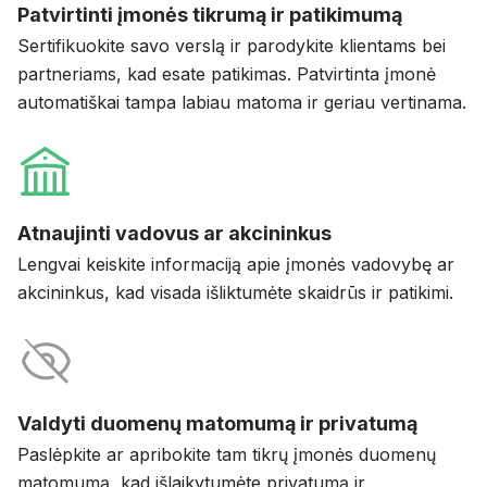
Patvirtinti įmonės tikrumą ir patikimumą
Sertifikuokite savo verslą ir parodykite klientams bei
partneriams, kad esate patikimas. Patvirtinta įmonė
automatiškai tampa labiau matoma ir geriau vertinama.
Atnaujinti vadovus ar akcininkus
Lengvai keiskite informaciją apie įmonės vadovybę ar
akcininkus, kad visada išliktumėte skaidrūs ir patikimi.
Valdyti duomenų matomumą ir privatumą
Paslėpkite ar apribokite tam tikrų įmonės duomenų
matomumą, kad išlaikytumėte privatumą ir