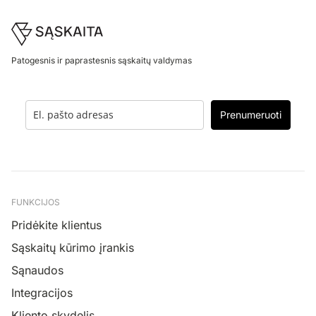
Footer
Patogesnis ir paprastesnis sąskaitų valdymas
Prenumeruoti
FUNKCIJOS
Pridėkite klientus
Sąskaitų kūrimo įrankis
Sąnaudos
Integracijos
Kliento skydelis