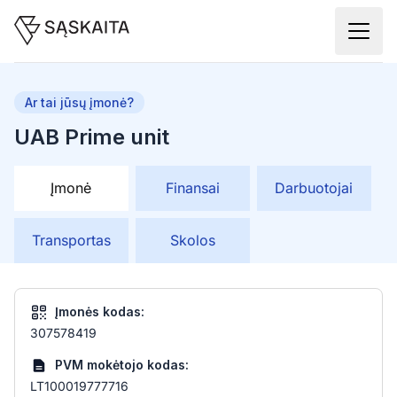
Ar tai jūsų įmonė?
UAB Prime unit
Įmonė
Finansai
Darbuotojai
Transportas
Skolos
Įmonės kodas:
307578419
PVM mokėtojo kodas:
LT100019777716