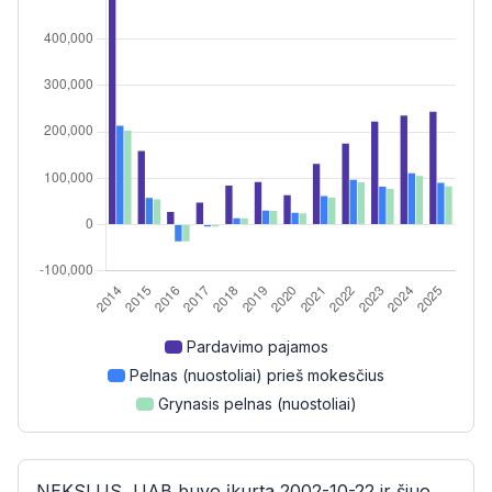
Pardavimo pajamos
Pelnas (nuostoliai) prieš mokesčius
Grynasis pelnas (nuostoliai)
NEKSLUS, UAB buvo įkurta 2002-10-22 ir šiuo