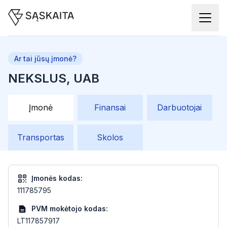
Ar tai jūsų įmonė?
NEKSLUS, UAB
Įmonė
Finansai
Darbuotojai
Transportas
Skolos
Įmonės kodas:
111785795
PVM mokėtojo kodas:
LT117857917