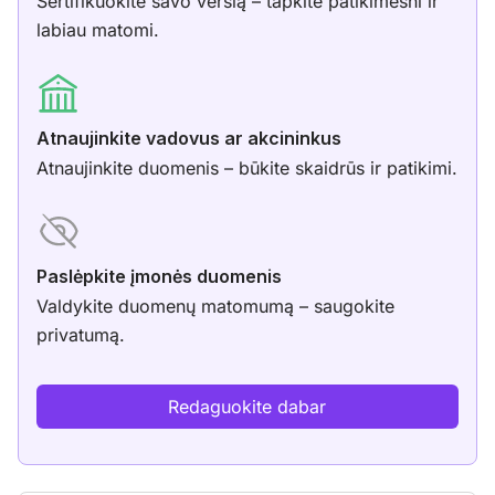
Sertifikuokite savo verslą – tapkite patikimesni ir
labiau matomi.
Atnaujinkite vadovus ar akcininkus
Atnaujinkite duomenis – būkite skaidrūs ir patikimi.
Paslėpkite įmonės duomenis
Valdykite duomenų matomumą – saugokite
privatumą.
Redaguokite dabar