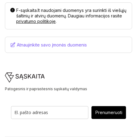
F-sąskaita.lt naudojami duomenys yra surinkti iš viešųjų
šaltinių ir atvirų duomenų. Daugiau informacijos rasite
privatumo politikoje
.
Atnaujinkite savo įmonės duomenis
Footer
Patogesnis ir paprastesnis sąskaitų valdymas
Prenumeruoti