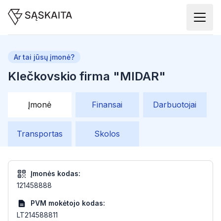
Ar tai jūsų įmonė?
Klečkovskio firma "MIDAR"
Įmonė
Finansai
Darbuotojai
Transportas
Skolos
Įmonės kodas:
121458888
PVM mokėtojo kodas:
LT214588811