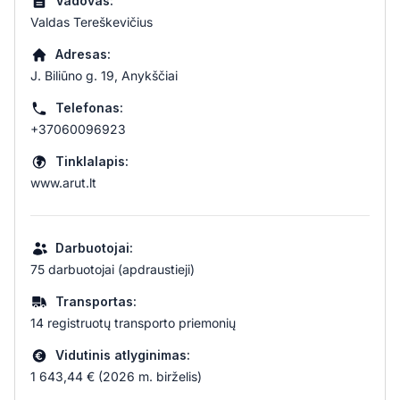
Vadovas:
Valdas Tereškevičius
Adresas:
J. Biliūno g. 19, Anykščiai
Telefonas:
+37060096923
Tinklalapis:
www.arut.lt
Darbuotojai:
75 darbuotojai (apdraustieji)
Transportas:
14 registruotų transporto priemonių
Vidutinis atlyginimas:
1 643,44 € (2026 m. birželis)