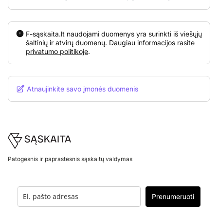
F-sąskaita.lt naudojami duomenys yra surinkti iš viešųjų
šaltinių ir atvirų duomenų. Daugiau informacijos rasite
privatumo politikoje
.
Atnaujinkite savo įmonės duomenis
Footer
Patogesnis ir paprastesnis sąskaitų valdymas
Prenumeruoti