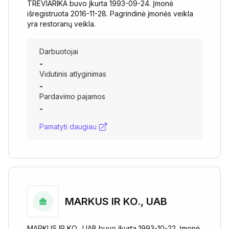
TREVIARIKA buvo įkurta 1993-09-24. Įmonė
išregistruota 2016-11-28. Pagrindinė įmonės veikla
yra restoranų veikla.
Darbuotojai
-
Vidutinis atlyginimas
-
Pardavimo pajamos
-
Pamatyti daugiau
MARKUS IR KO., UAB
MARKUS IR KO., UAB buvo įkurta 1993-10-22. Įmonė