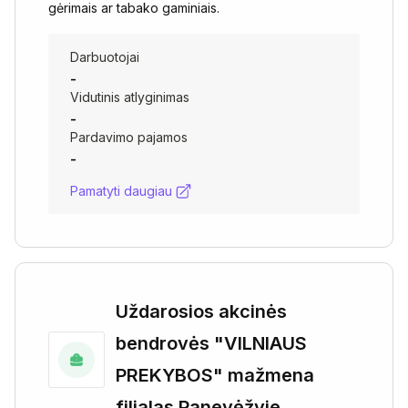
gėrimais ar tabako gaminiais.
Darbuotojai
-
Vidutinis atlyginimas
-
Pardavimo pajamos
-
Pamatyti daugiau
Uždarosios akcinės
bendrovės "VILNIAUS
PREKYBOS" mažmena
filialas Panevėžyje