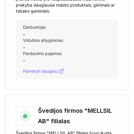
prekyba daugiausia maisto produktais, gėrimais ar
tabako gaminiais.
Darbuotojai
-
Vidutinis atlyginimas
-
Pardavimo pajamos
-
Pamatyti daugiau
Švedijos firmos "MELLSIL
AB" filialas
Švedijos firmos "MELLSIL AB" filialas buvo įkurta