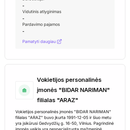
-
Vidutinis atlyginimas
-
Pardavimo pajamos
-
Pamatyti daugiau
Vokietijos personalinės
įmonės "BIDAR NARIMAN"
filialas "ARAZ"
Vokietijos personalinės įmonės "BIDAR NARIMAN"
filialas "ARAZ" buvo įkurta 1991-12-05 ir šiuo metu
yra įsikūrusi Gedvydžių g. 16-50, Vilnius. Pagrindinė
įmonės veikla yra nespecializuota mažmeninė