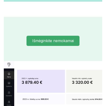
Išmėginkite nemokamai